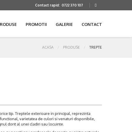
Contact rapid:
0722 370 107
RODUSE
PROMOTII
GALERIE
CONTACT
ACASA
PRODUSE
TREPTE
orice tip. Treptele exterioare in principal, reprezinta
nctional, varietatea de culori si venaturi disponibile,
ul dorit al unei cladiri sau locuinte.