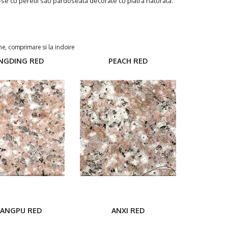
se cu peretii sau pardoseala decorate cu piatra naturala.
ne, comprimare si la indoire
NGDING RED
PEACH RED
ANGPU RED
ANXI RED