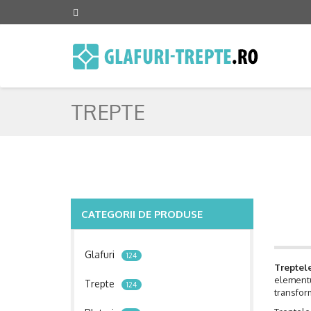
TREPTE
CATEGORII DE PRODUSE
Glafuri
124
Treptele
elementul
Trepte
124
transform