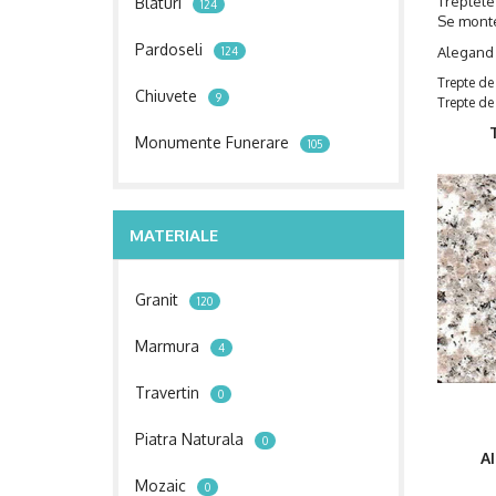
Treptele
Blaturi
124
Se montea
Pardoseli
Alegand 
124
Trepte de 
Chiuvete
9
Trepte de 
Monumente Funerare
105
MATERIALE
Granit
120
Marmura
4
Travertin
0
Piatra Naturala
0
A
Mozaic
0