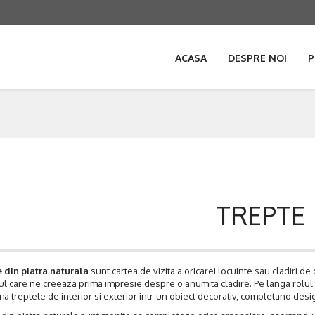
ACASA
DESPRE NOI
P
TREPTE
 din piatra naturala
sunt cartea de vizita a oricarei locuinte sau cladiri de 
 care ne creeaza prima impresie despre o anumita cladire. Pe langa rolul fu
a treptele de interior si exterior intr-un obiect decorativ, completand design