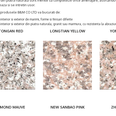
 din piatra naturala sunt menite sa completeze orice amenajare, asortandu-
za si se intretin usor.
produsele B&M CO LTD va bucurati de:
interior si exterior de marimi, forme si finisari diferite
interior si exterior din piatra naturala, granit sau marmura, cu rezistenta la abraziu
TONGAN RED
LONGTIAN YELLOW
YO
IMOND MAUVE
NEW SANBAO PINK
ZH