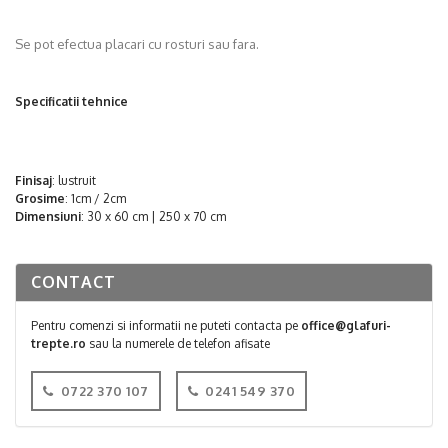
Se pot efectua placari cu rosturi sau fara.
Specificatii tehnice
Finisaj
: lustruit
Grosime
: 1cm / 2cm
Dimensiuni
: 30 x 60 cm | 250 x 70 cm
CONTACT
Pentru comenzi si informatii ne puteti contacta pe
office@glafuri-
trepte.ro
sau la numerele de telefon afisate
0722 370 107
0241 549 370