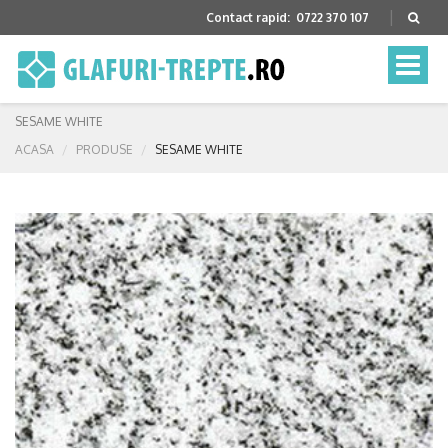
Contact rapid:
0722 370 107
Toggle
naviga
SESAME WHITE
ACASA
PRODUSE
SESAME WHITE