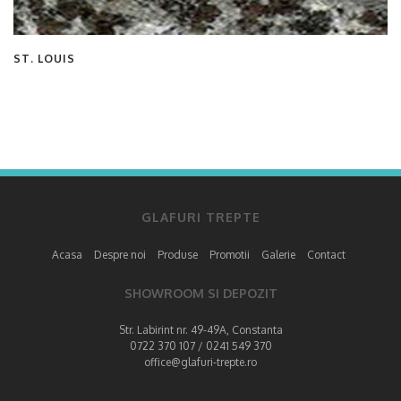
ST. LOUIS
GLAFURI TREPTE
Acasa
Despre noi
Produse
Promotii
Galerie
Contact
SHOWROOM SI DEPOZIT
Str. Labirint nr. 49-49A, Constanta
0722 370 107 / 0241 549 370
office@glafuri-trepte.ro