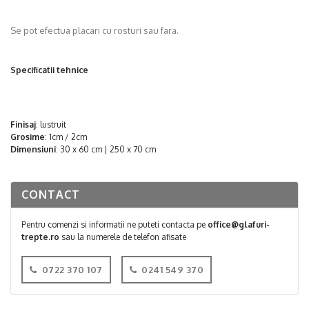
Se pot efectua placari cu rosturi sau fara.
Specificatii tehnice
Finisaj
: lustruit
Grosime
: 1cm / 2cm
Dimensiuni
: 30 x 60 cm | 250 x 70 cm
CONTACT
Pentru comenzi si informatii ne puteti contacta pe
office@glafuri-
trepte.ro
sau la numerele de telefon afisate
0722 370 107
0241 549 370