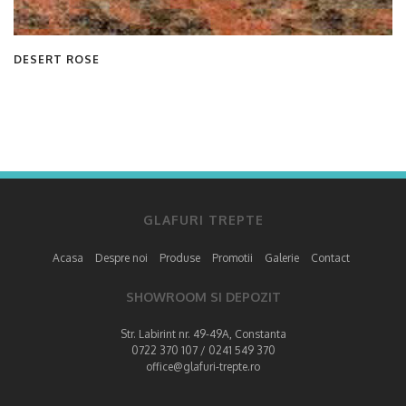
DESERT ROSE
GLAFURI TREPTE
Acasa
Despre noi
Produse
Promotii
Galerie
Contact
SHOWROOM SI DEPOZIT
Str. Labirint nr. 49-49A, Constanta
0722 370 107 / 0241 549 370
office@glafuri-trepte.ro