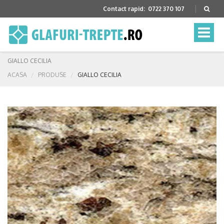
Contact rapid:
0722 370 107
Toggle
naviga
GIALLO CECILIA
ACASA
PRODUSE
GIALLO CECILIA